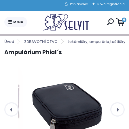
Prihlásenie
Nová registrácia
0
Úvod
ZDRAVOTNÍCTVO
Lekárničky, ampulária,taštičky
Ampulárium Phial´s