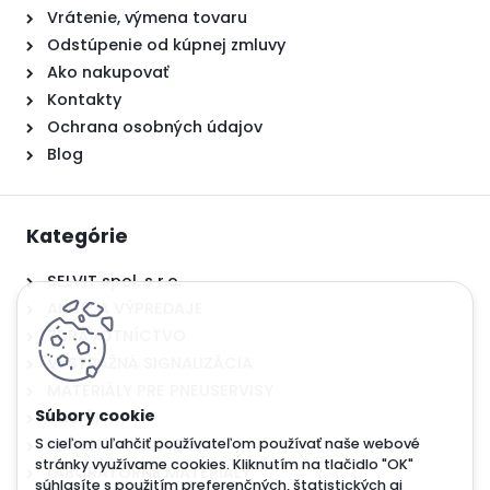
Vrátenie, výmena tovaru
Odstúpenie od kúpnej zmluvy
Ako nakupovať
Kontakty
Ochrana osobných údajov
Blog
Kategórie
SELVIT spol. s r.o.
AKCIE A VÝPREDAJE
ZDRAVOTNÍCTVO
VÝSTRAŽNÁ SIGNALIZÁCIA
MATERIÁLY PRE PNEUSERVISY
HASIČI
TRÉNING A ŠKOLENIA
S cieľom uľahčiť používateľom používať naše webové
stránky využívame cookies. Kliknutím na tlačidlo "OK"
LABORATÓRNE MATERIÁLY
súhlasíte s použitím preferenčných, štatistických aj