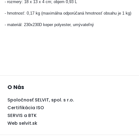
- rozmery: 18 x 13 x 4
cm; objem 0,93 L
- hmotnosť: 0,17 kg (maximálna odporúčaná hmotnosť obsahu je 1 kg)
- materiál: 230x230D keper polyester, umývateľný
O Nás
Spoločnosť SELVIT, spol. s r.o.
Certifikácia ISO
SERVIS a BTK
Web selvit.sk