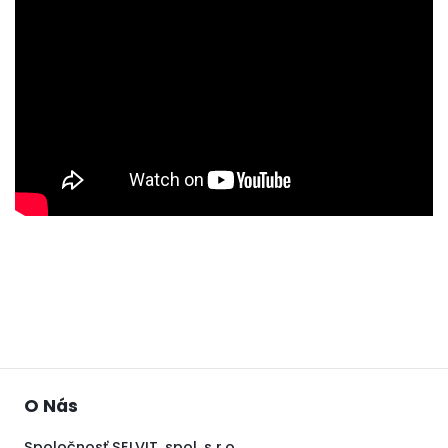
O Nás
Spoločnosť SELVIT, spol. s r.o.