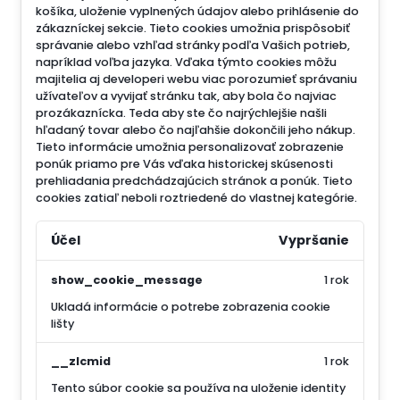
košíka, uloženie vyplnených údajov alebo prihlásenie do
zákazníckej sekcie.
Tieto cookies umožnia prispôsobiť
správanie alebo vzhľad stránky podľa Vašich potrieb,
napríklad voľba jazyka.
Vďaka týmto cookies môžu
majitelia aj developeri webu viac porozumieť správaniu
užívateľov a vyvijať stránku tak, aby bola čo najviac
prozákaznícka. Teda aby ste čo najrýchlejšie našli
hľadaný tovar alebo čo najľahšie dokončili jeho nákup.
Tieto informácie umožnia personalizovať zobrazenie
ponúk priamo pre Vás vďaka historickej skúsenosti
prehliadania predchádzajúcich stránok a ponúk.
Tieto
cookies zatiaľ neboli roztriedené do vlastnej kategórie.
Účel
Vypršanie
show_cookie_message
1 rok
Ukladá informácie o potrebe zobrazenia cookie
lišty
__zlcmid
1 rok
Tento súbor cookie sa používa na uloženie identity