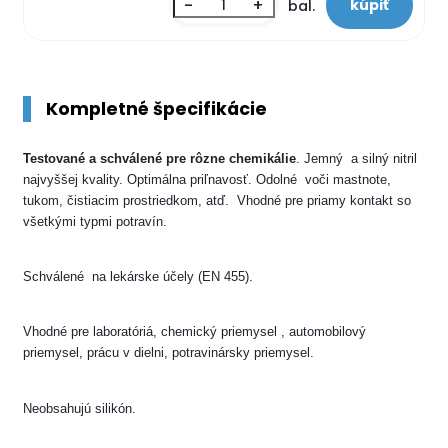
-
+
bal.
Kompletné špecifikácie
Testované a schválené pre rôzne chemikálie
. Jemný a silný nitril
najvyššej kvality. Optimálna priľnavosť. Odolné voči mastnote,
tukom, čistiacim prostriedkom, atď. Vhodné pre priamy kontakt so
všetkými typmi potravín.
Schválené na lekárske účely (EN 455).
Vhodné pre laboratóriá, chemický priemysel , automobilový
priemysel, prácu v dielni, potravinársky priemysel.
Neobsahujú silikón.