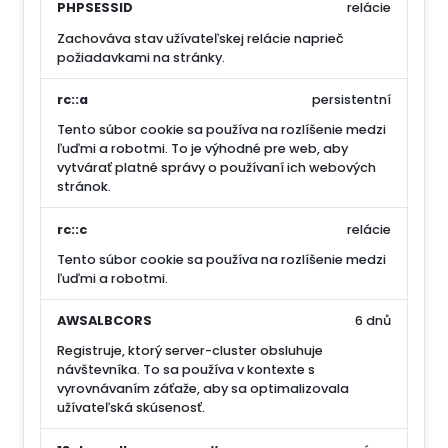
PHPSESSID
relácie
Zachováva stav užívateľskej relácie naprieč
požiadavkami na stránky.
rc::a
persistentní
Tento súbor cookie sa používa na rozlíšenie medzi
ľuďmi a robotmi. To je výhodné pre web, aby
vytvárať platné správy o používaní ich webových
stránok.
rc::c
relácie
Tento súbor cookie sa používa na rozlíšenie medzi
ľuďmi a robotmi.
AWSALBCORS
6 dnů
Registruje, ktorý server-cluster obsluhuje
návštevníka. To sa používa v kontexte s
vyrovnávaním záťaže, aby sa optimalizovala
užívateľská skúsenosť.