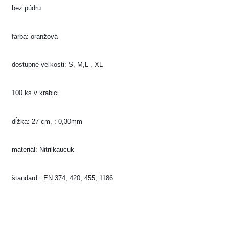
bez púdru
farba: oranžová
dostupné veľkosti: S, M,L , XL
100 ks v krabici
dĺžka: 27 cm, : 0,30mm
materiál: Nitrilkaucuk
štandard : EN 374, 420, 455, 1186