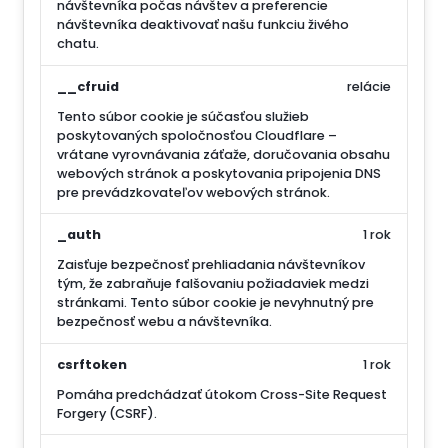
návštevníka počas návštev a preferencie
návštevníka deaktivovať našu funkciu živého
chatu.
__cfruid
relácie
Tento súbor cookie je súčasťou služieb
poskytovaných spoločnosťou Cloudflare –
vrátane vyrovnávania záťaže, doručovania obsahu
webových stránok a poskytovania pripojenia DNS
pre prevádzkovateľov webových stránok.
_auth
1 rok
Zaisťuje bezpečnosť prehliadania návštevníkov
tým, že zabraňuje falšovaniu požiadaviek medzi
stránkami. Tento súbor cookie je nevyhnutný pre
bezpečnosť webu a návštevníka.
csrftoken
1 rok
Pomáha predchádzať útokom Cross-Site Request
Forgery (CSRF).