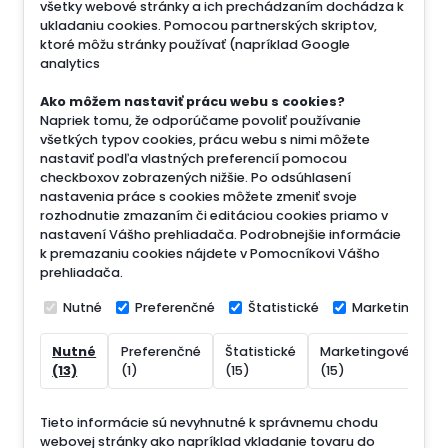
všetky webové stránky a ich prechádzaním dochádza k
ukladaniu cookies. Pomocou partnerských skriptov,
ktoré môžu stránky používať (napríklad Google
analytics
Ako môžem nastaviť prácu webu s cookies?
Napriek tomu, že odporúčame povoliť používanie
všetkých typov cookies, prácu webu s nimi môžete
nastaviť podľa vlastných preferencií pomocou
checkboxov zobrazených nižšie. Po odsúhlasení
nastavenia práce s cookies môžete zmeniť svoje
rozhodnutie zmazaním či editáciou cookies priamo v
nastavení Vášho prehliadača. Podrobnejšie informácie
k premazaniu cookies nájdete v Pomocníkovi Vášho
prehliadača.
Nutné
Preferenčné
Štatistické
Marketingové
Nutné
Preferenčné
Štatistické
Marketingové
N
(13)
(1)
(15)
(15)
(
Tieto informácie sú nevyhnutné k správnemu chodu
webovej stránky ako napríklad vkladanie tovaru do