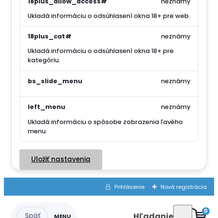
18plus_allow_access#
neznámy
Ukladá informáciu o odsúhlasení okna 18+ pre web.
18plus_cat#
neznámy
Ukladá informáciu o odsúhlasení okna 18+ pre
kategóriu.
bs_slide_menu
neznámy
left_menu
neznámy
Ukladá informáciu o spôsobe zobrazenia ľavého
menu.
Uložiť nastavenia
Prihlásenie
Nová registrácia
0
Hľadanie