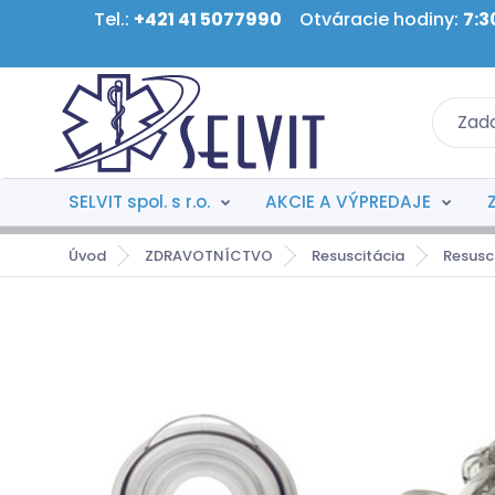
Tel.:
+421 41 5077990
Otváracie hodiny:
7:
SELVIT spol. s r.o.
AKCIE A VÝPREDAJE
Úvod
ZDRAVOTNÍCTVO
Resuscitácia
Resusci