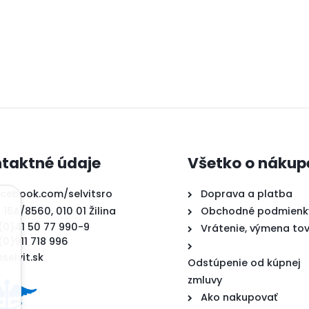
taktné údaje
Všetko o nákup
acebook.com/selvitsro
Doprava a platba
 15A/8560, 010 01 Žilina
Obchodné podmienk
(0)41 50 77 990-9
Vrátenie, výmena to
(0)911 718 996
selvit.sk
Odstúpenie od kúpnej
zmluvy
Ako nakupovať