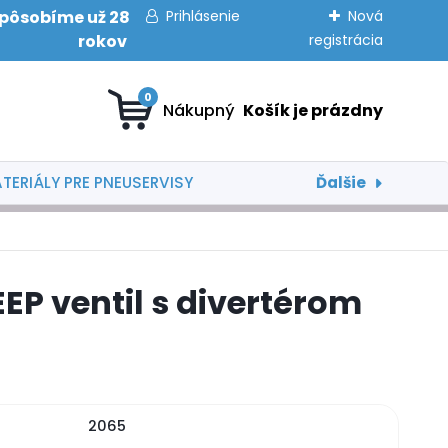
obíme už 28
Prihlásenie
Nová
rokov
registrácia
0
Ďalšie
TERIÁLY PRE PNEUSERVISY
EP ventil s divertérom
2065