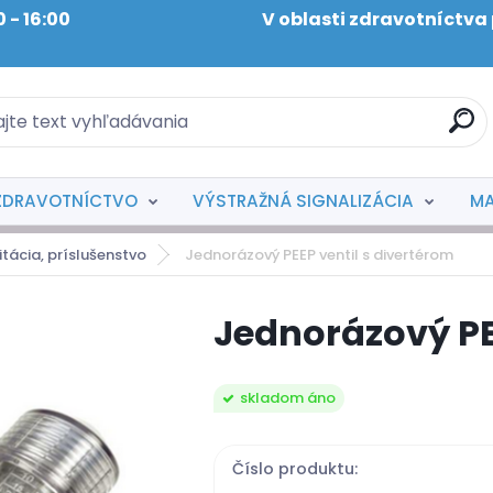
30 - 16:00 V oblasti zdravotníctva pôs
ZDRAVOTNÍCTVO
VÝSTRAŽNÁ SIGNALIZÁCIA
MA
tácia, príslušenstvo
Jednorázový PEEP ventil s divertérom
Jednorázový PE
skladom áno
Číslo produktu: