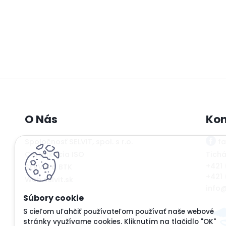
O Nás
Kon
Spoločnosť SELVIT, spol. s r.o.
f
Certifikácia ISO
Tichá
+421 
SERVIS a BTK
+421 
Web selvit.sk
info@
S cieľom uľahčiť používateľom používať naše webové
stránky využívame cookies. Kliknutím na tlačidlo "OK"